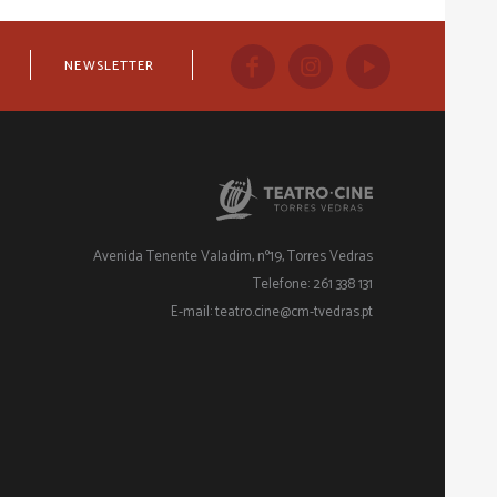
NEWSLETTER
Avenida Tenente Valadim, nº19, Torres Vedras
Telefone: 261 338 131
E-mail: teatro.cine@cm-tvedras.pt