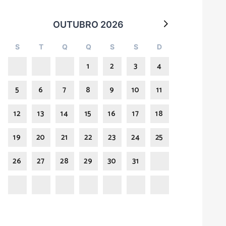
OUTUBRO 2026
S
T
Q
Q
S
S
D
1
2
3
4
5
6
7
8
9
10
11
12
13
14
15
16
17
18
19
20
21
22
23
24
25
26
27
28
29
30
31