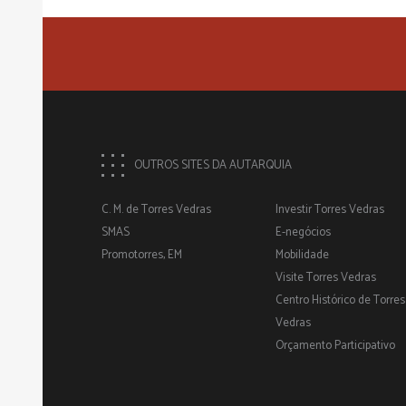
OUTROS SITES DA AUTARQUIA
C. M. de Torres Vedras
Investir Torres Vedras
SMAS
E-negócios
Promotorres, EM
Mobilidade
Visite Torres Vedras
Centro Histórico de Torres
Vedras
Orçamento Participativo